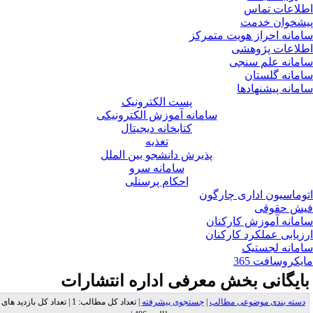
لاعات تماس
شخوان خدمت
مانه احراز هویت متمرکز
لاعات پژوهشی
مانه علم سنجی
مانه گلستان
مانه پیشنهادها
پست الکترونیک
سامانه آموزش الکترونیکی
کتابخانه دیجیتال
تغذیه
پذیرش دانشجو بین الملل
سامانه سرو
احکام پرسنلی
وماسیون اداری چارگون
ش حقوقی
مانه آموزش کارکنان
زیابی عملکرد کارکنان
مانه لجستیک
یکروسافت 365
ایگانی بخش
معرفی اداره انتشارات
دسته بندی موضوعی مطالب
|
جستجوی پیشرفته
| تعداد کل مطالب: 1 | تعداد کل بازدید های