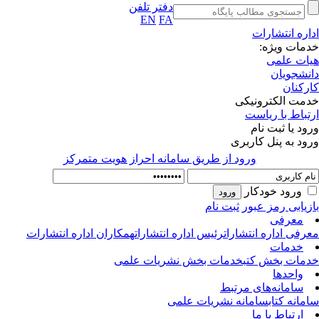
دفتر تلفن
EN
FA
اره انتشارات
مات ویژه:
ات علمی
نشجویان
رکنان
مت الکترونیکی
تباط با ریاست
ود یا ثبت نام
ود به پنل کاربری
ورود از طريق سامانه احراز هويت متمركز
ورود خودکار
زیابی رمز عبور
ثبت نام
معرفی
رفی اداره انتشارات
رئیس اداره انتشارات
همکاران اداره انتشارات
خدمات
مات بخش کتب
خدمات بخش نشریات علمی
واحدها
سامانه‌های مرتبط
مانه کتاب
سامانه نشریات علمی
ارتباط با ما